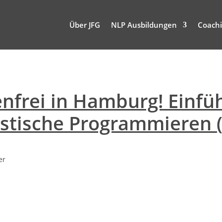
Über JFG
NLP Ausbildungen
Coachi
enfrei in Hamburg! Einf
stische Programmieren (
er