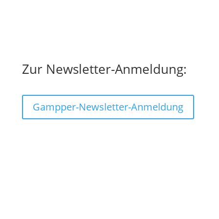
Strategien für Menschen und ihre
Systeme.
Zur Newsletter-Anmeldung:
Gampper-Newsletter-Anmeldung
Seminare und Kostenfrei
Kostenfrei
Digitaler Servicebereich